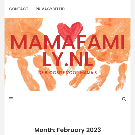
Skip
to
CONTACT
PRIVACYBELEID
content
MAMAFAMI
LY.NL
DE BLOGSITE VOOR MAMA'S
Month: February 2023