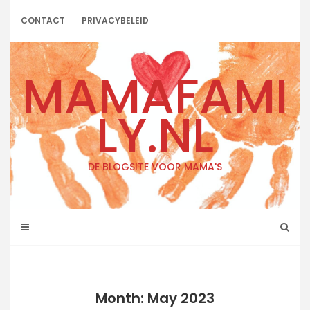
Skip
to
CONTACT
PRIVACYBELEID
content
MAMAFAMI
LY.NL
DE BLOGSITE VOOR MAMA'S
Month: May 2023