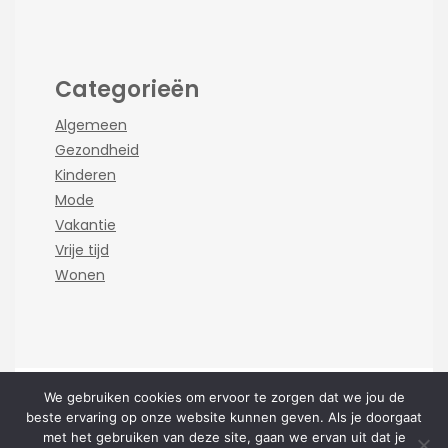
Categorieën
Algemeen
Gezondheid
Kinderen
Mode
Vakantie
Vrije tijd
Wonen
We gebruiken cookies om ervoor te zorgen dat we jou de
beste ervaring op onze website kunnen geven. Als je doorgaat
Copyright mamafamily.nl 2026 |
Theme by
met het gebruiken van deze site, gaan we ervan uit dat je