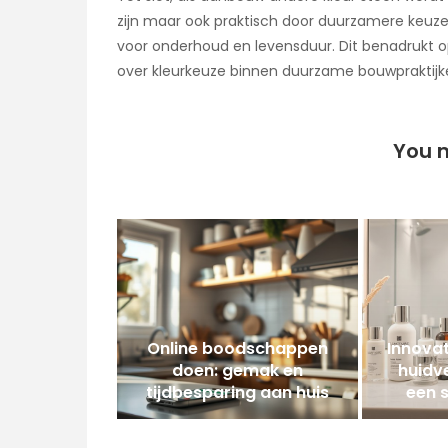
zijn maar ook praktisch door duurzamere keuze
voor onderhoud en levensduur. Dit benadrukt o
over kleurkeuze binnen duurzame bouwpraktijk
You m
Online boodschappen
Innova
doen: gemak en
huidv
tijdbesparing aan huis
een 