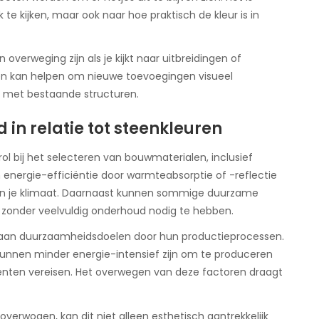
te kijken, maar ook naar hoe praktisch de kleur is in
verweging zijn als je kijkt naar uitbreidingen of
uren kan helpen om nieuwe toevoegingen visueel
n met bestaande structuren.
n relatie tot steenkleuren
ol bij het selecteren van bouwmaterialen, inclusief
n energie-efficiëntie door warmteabsorptie of -reflectie
van je klimaat. Daarnaast kunnen sommige duurzame
zonder veelvuldig onderhoud nodig te hebben.
 aan duurzaamheidsdoelen door hun productieprocessen.
n kunnen minder energie-intensief zijn om te produceren
enten vereisen. Het overwegen van deze factoren draagt
overwogen, kan dit niet alleen esthetisch aantrekkelijk