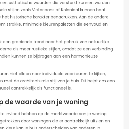
ken en esthetische waarden die versterkt kunnen worden
ele stijlen zoals Victoriaans of Koloniaal kunnen baat
ie het historische karakter benadrukken. Aan de andere
om strakke, minimale kleurenpaletten die eenvoud en
 een groeiende trend naar het gebruik van natuurlijke
erne als meer rustieke stijlen, omdat ze een verbinding
endien kunnen ze bijdragen aan een harmonieuze
uren niet alleen naar individuele voorkeuren te kijken,
 met de architecturale stijl van je huis. Dit helpt om een
el aantrekkelijk als functioneel is.
op de waarde van je woning
cte invloed hebben op de marktwaarde van je woning.
etrokken door woningen die er aantrekkelijk uitzien en
n kleur kan je huis onderscheiden van anderen in