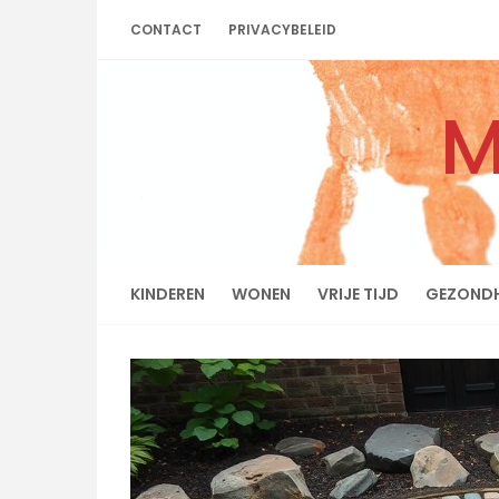
Skip
CONTACT
PRIVACYBELEID
to
content
M
KINDEREN
WONEN
VRIJE TIJD
GEZONDH