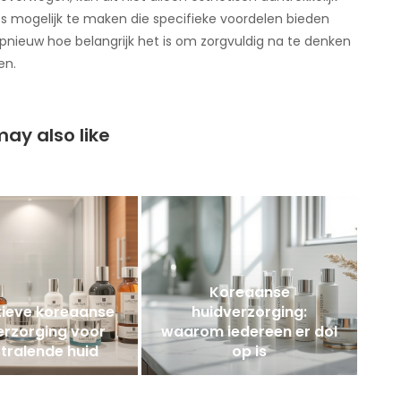
s mogelijk te maken die specifieke voordelen bieden
pnieuw hoe belangrijk het is om zorgvuldig na te denken
en.
ay also like
Koreaanse
tieve koreaanse
huidverzorging:
erzorging voor
waarom iedereen er dol
stralende huid
op is