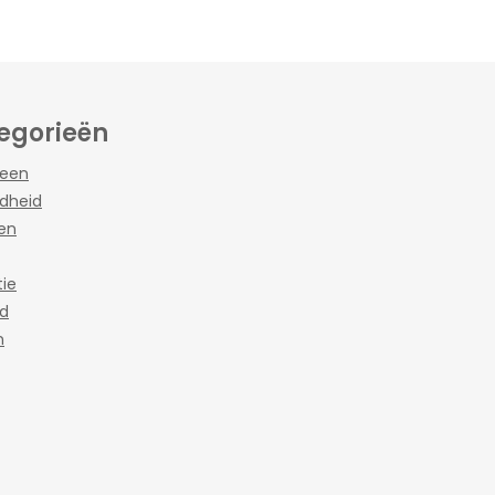
egorieën
een
dheid
en
ie
jd
n