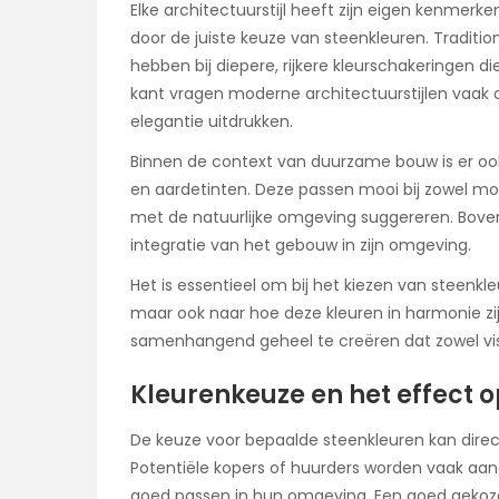
Elke architectuurstijl heeft zijn eigen kenmer
door de juiste keuze van steenkleuren. Tradition
hebben bij diepere, rijkere kleurschakeringen d
kant vragen moderne architectuurstijlen vaak 
elegantie uitdrukken.
Binnen de context van duurzame bouw is er ook
en aardetinten. Deze passen mooi bij zowel mod
met de natuurlijke omgeving suggereren. Bov
integratie van het gebouw in zijn omgeving.
Het is essentieel om bij het kiezen van steenkle
maar ook naar hoe deze kleuren in harmonie zijn
samenhangend geheel te creëren dat zowel visue
Kleurenkeuze en het effect 
De keuze voor bepaalde steenkleuren kan dire
Potentiële kopers of huurders worden vaak aang
goed passen in hun omgeving. Een goed gekoze