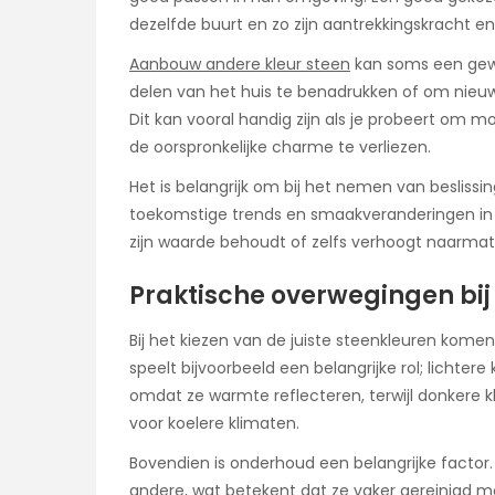
dezelfde buurt en zo zijn aantrekkingskracht 
Aanbouw andere kleur steen
kan soms een gewa
delen van het huis te benadrukken of om nieu
Dit kan vooral handig zijn als je probeert om 
de oorspronkelijke charme te verliezen.
Het is belangrijk om bij het nemen van besliss
toekomstige trends en smaakveranderingen in 
zijn waarde behoudt of zelfs verhoogt naarmate d
Praktische overwegingen bij
Bij het kiezen van de juiste steenkleuren komen
speelt bijvoorbeeld een belangrijke rol; lichter
omdat ze warmte reflecteren, terwijl donkere k
voor koelere klimaten.
Bovendien is onderhoud een belangrijke factor.
andere, wat betekent dat ze vaker gereinigd moe