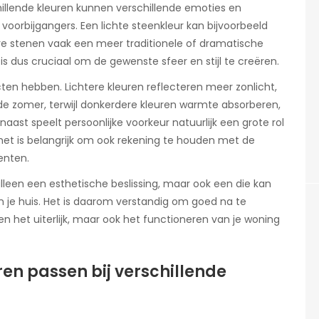
hillende kleuren kunnen verschillende emoties en
 voorbijgangers. Een lichte steenkleur kan bijvoorbeeld
ere stenen vaak een meer traditionele of dramatische
 is dus cruciaal om de gewenste sfeer en stijl te creëren.
ten hebben. Lichtere kleuren reflecteren meer zonlicht,
de zomer, terwijl donkerdere kleuren warmte absorberen,
naast speelt persoonlijke voorkeur natuurlijk een grote rol
het is belangrijk om ook rekening te houden met de
enten.
 alleen een esthetische beslissing, maar ook een die kan
n je huis. Het is daarom verstandig om goed na te
en het uiterlijk, maar ook het functioneren van je woning
en passen bij verschillende