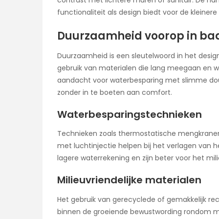
contrast met lichtere muren of sanitair. De h
functionaliteit als design biedt voor de kleine
Duurzaamheid voorop in b
Duurzaamheid is een sleutelwoord in het desig
gebruik van materialen die lang meegaan en we
aandacht voor waterbesparing met slimme dou
zonder in te boeten aan comfort.
Waterbesparingstechnieken
Technieken zoals thermostatische mengkrane
met luchtinjectie helpen bij het verlagen van h
lagere waterrekening en zijn beter voor het mili
Milieuvriendelijke materialen
Het gebruik van gerecyclede of gemakkelijk rec
binnen de groeiende bewustwording rondom mili