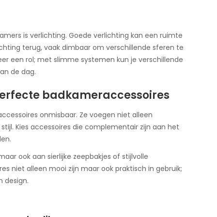
mers is verlichting. Goede verlichting kan een ruimte
ichting terug, vaak dimbaar om verschillende sferen te
eer een rol; met slimme systemen kun je verschillende
van de dag.
 perfecte badkameraccessoires
 accessoires onmisbaar. Ze voegen niet alleen
 stijl. Kies accessoires die complementair zijn aan het
en.
r ook aan sierlijke zeepbakjes of stijlvolle
s niet alleen mooi zijn maar ook praktisch in gebruik;
n design.