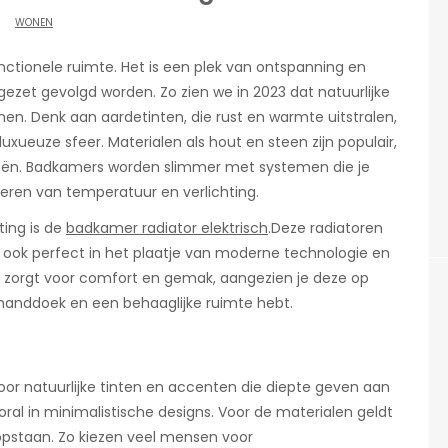
WONEN
nctionele ruimte. Het is een plek van ontspanning en
ezet gevolgd worden. Zo zien we in 2023 dat natuurlijke
n. Denk aan aardetinten, die rust en warmte uitstralen,
uxueuze sfeer. Materialen als hout en steen zijn populair,
n. Badkamers worden slimmer met systemen die je
eren van temperatuur en verlichting.
ting is de
badkamer radiator elektrisch
.Deze radiatoren
en ook perfect in het plaatje van moderne technologie en
er zorgt voor comfort en gemak, aangezien je deze op
handdoek en een behaaglijke ruimte hebt.
or natuurlijke tinten en accenten die diepte geven aan
oral in minimalistische designs. Voor de materialen geldt
staan. Zo kiezen veel mensen voor