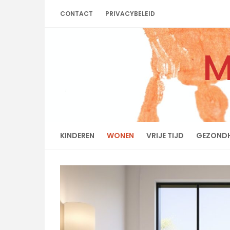
Skip
CONTACT
PRIVACYBELEID
to
content
M
KINDEREN
WONEN
VRIJE TIJD
GEZONDH