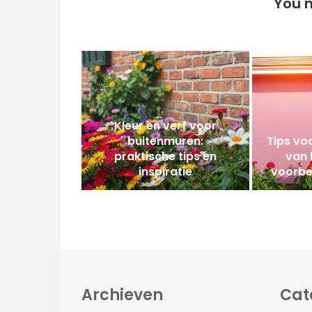
You m
Kleur en verf voor
buitenmuren:
Tips vo
praktische tips en
van 
inspiratie
voorbe
Archieven
Cat