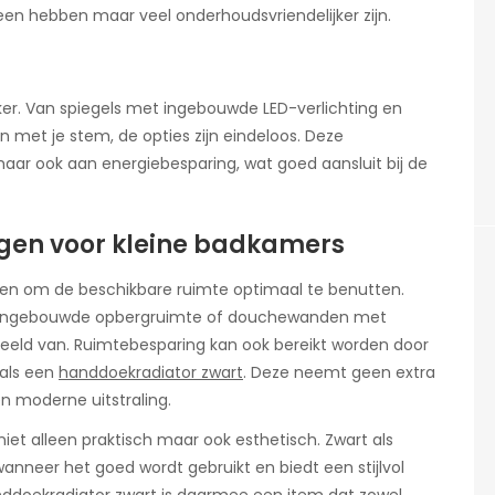
en hebben maar veel onderhoudsvriendelijker zijn.
er. Van spiegels met ingebouwde LED-verlichting en
n met je stem, de opties zijn eindeloos. Deze
ar ook aan energiebesparing, wat goed aansluit bij de
gen voor kleine badkamers
en om de beschikbare ruimte optimaal te benutten.
et ingebouwde opbergruimte of douchewanden met
beeld van. Ruimtebesparing kan ook bereikt worden door
als een
handdoekradiator zwart
. Deze neemt geen extra
n moderne uitstraling.
iet alleen praktisch maar ook esthetisch. Zwart als
anneer het goed wordt gebruikt en biedt een stijlvol