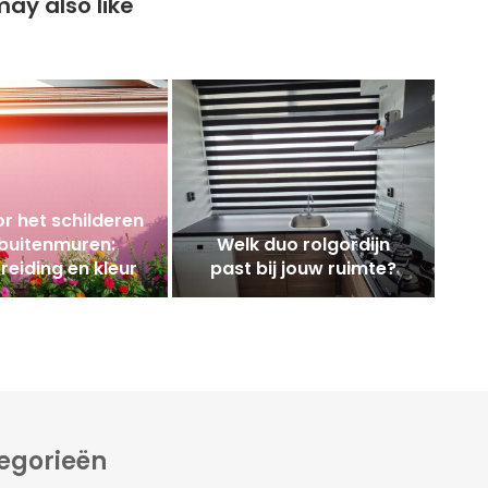
ay also like
or het schilderen
buitenmuren:
Welk duo rolgordijn
reiding en kleur
past bij jouw ruimte?
egorieën