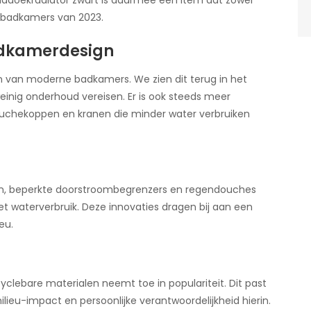
anddoekradiator zwart is daarmee een item dat zowel
re badkamers van 2023.
adkamerdesign
n van moderne badkamers. We zien dit terug in het
inig onderhoud vereisen. Er is ook steeds meer
chekoppen en kranen die minder water verbruiken
n, beperkte doorstroombegrenzers en regendouches
et waterverbruik. Deze innovaties dragen bij aan een
eu.
yclebare materialen neemt toe in populariteit. Dit past
eu-impact en persoonlijke verantwoordelijkheid hierin.