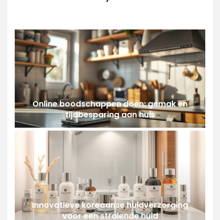
Online boodschappen doen: gemak en
tijdbesparing aan huis
Innovatieve koreaanse huidverzorging
voor een stralende huid