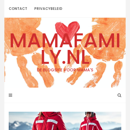
Skip
to
CONTACT
PRIVACYBELEID
content
MAMAFAMI
LY.NL
DE BLOGSITE VOOR MAMA'S