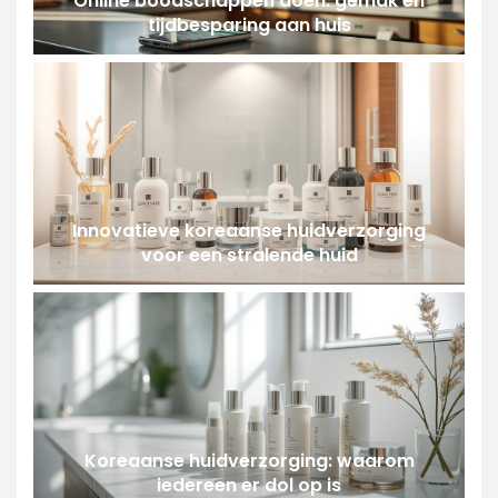
Online boodschappen doen: gemak en
tijdbesparing aan huis
Innovatieve koreaanse huidverzorging
voor een stralende huid
Koreaanse huidverzorging: waarom
iedereen er dol op is